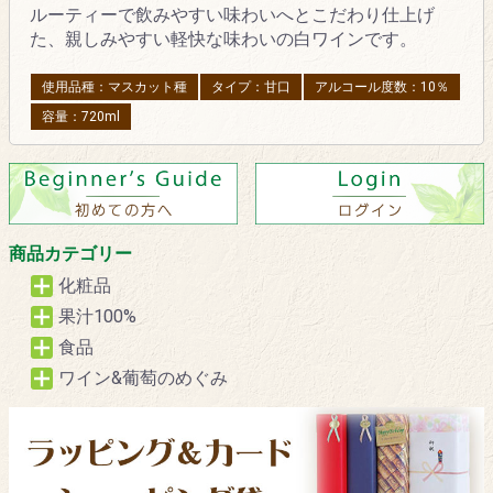
ルーティーで飲みやすい味わいへとこだわり仕上げ
た、親しみやすい軽快な味わいの白ワインです。
使用品種：マスカット種
タイプ：甘口
アルコール度数：10％
容量：720ml
商品カテゴリー
化粧品
果汁100%
食品
ワイン&葡萄のめぐみ