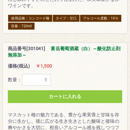
ワインです。
使用品種：コンコード種
タイプ：甘口
アルコール度数：10％
容量：720ml
商品番号[301041]
富岳葡萄酒蔵（白）～酸化防止剤
無添加～
価格(税込)
￥1,500
数量：
カートに入れる
マスカット種の魅力である、豊かな果実香と甘味を存
分に生かし、後に広がる生き生きとした酸味と後味の
爽やかさを大切に、程良いアルコール感を残しつつフ